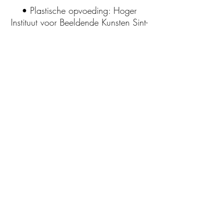
• Plastische opvoeding: Hoger
Instituut voor Beeldende Kunsten Sint-
Lucas, Gent
• Vrije Grafiek: Academie, Zottegem
• Cursussen letterkappen, kalligrafie
en lettertekenen in binnen- en
buitenland
contact.